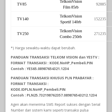
TelkomVision
TV85
92885
Film 85rb
TelkomVision
TV140
152235
Sportif 140rb
TelkomVision
TV250
271235
Combo 250rb
*) Harga sewaktu-waktu dapat berubah.
PANDUAN TRANSAKSI TELKOM VISION dan YESTV :
FORMAT TRANSAKSI : KODE.NoHP_Pembeli.PIN
Contoh : YES65.08987654321.1234
PANDUAN TRANSAKSI KHUSUS PLN PRABAYAR :
FORMAT TRANSAKSI :
KODE.IDPLN.NoHP_Pembeli.PIN
Contoh : PLN25.732198762357.089876543212.1234
Agen akan menerima SMS Report sukses dengan Serial
Number dari sistem kami seperti transaksi pulsa