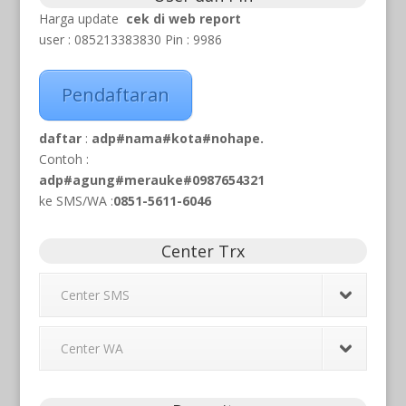
Harga update
cek di web report
user : 085213383830 Pin : 9986
Pendaftaran
daftar
:
adp#nama#kota#nohape.
Contoh :
adp#agung#merauke#0987654321
ke SMS/WA
:
0851-5611-6046
Center Trx
Center SMS
Center WA