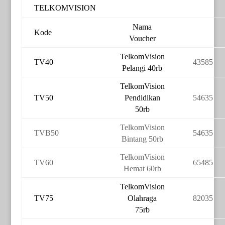
TELKOMVISION
Nama
Kode
Voucher
TelkomVision
TV40
43585
Pelangi 40rb
TelkomVision
TV50
Pendidikan
54635
50rb
TelkomVision
TVB50
54635
Bintang 50rb
TelkomVision
TV60
65485
Hemat 60rb
TelkomVision
TV75
Olahraga
82035
75rb