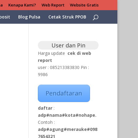
sa
Kenapa Kami?
Web Report
Website Gratis
posit
Blog Pulsa
Cetak Struk PPOB
User dan Pin
Harga update
cek di web
report
user : 085213383830 Pin :
9986
Pendaftaran
daftar
:
adp#nama#kota#nohape.
Contoh :
adp#agung#merauke#098
7654321