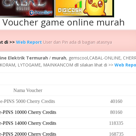
n Voucher game online murah
at di >>
Web Report
User dan Pin ada di bagian atasnya
ine Elektrik Termurah
/
murah
, gemscool,CABAL-ONLINE, CHERR
KORAM, LYTOGAME, MAINKANCOM dll silakan lihat di >>
Web Repo
Nama Voucher
e-PINS 5000 Cherry Credits
40160
e-PINS 10000 Cherry Credits
80160
e-PINS 14000 Cherry Credits
118335
e-PINS 20000 Cherry Credits
168735