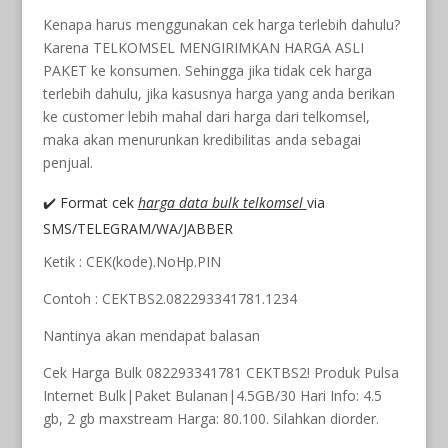
Kenapa harus menggunakan cek harga terlebih dahulu?
Karena TELKOMSEL MENGIRIMKAN HARGA ASLI
PAKET ke konsumen. Sehingga jika tidak cek harga
terlebih dahulu, jika kasusnya harga yang anda berikan
ke customer lebih mahal dari harga dari telkomsel,
maka akan menurunkan kredibilitas anda sebagai
penjual.
✔️ Format cek
harga data bulk telkomsel
via
SMS/TELEGRAM/WA/JABBER
Ketik : CEK(kode).NoHp.PIN
Contoh : CEKTBS2.082293341781.1234
Nantinya akan mendapat balasan
Cek Harga Bulk 082293341781 CEKTBS2! Produk Pulsa
Internet Bulk|Paket Bulanan|4.5GB/30 Hari Info: 4.5
gb, 2 gb maxstream Harga: 80.100. Silahkan diorder.