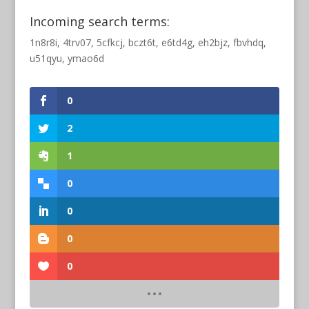
Incoming search terms:
1n8r8i, 4trv07, 5cfkcj, bczt6t, e6td4g, eh2bjz, fbvhdq,
u51qyu, ymao6d
0
2
1
0
0
0
0