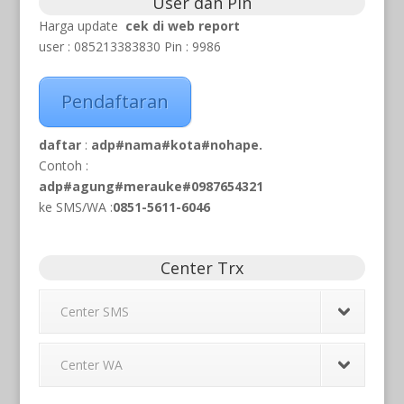
User dan Pin
Harga update
cek di web report
user : 085213383830 Pin : 9986
Pendaftaran
daftar
:
adp#nama#kota#nohape.
Contoh :
adp#agung#merauke#0987654321
ke SMS/WA
:
0851-5611-6046
Center Trx
Center SMS
Center WA